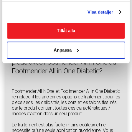
Visa detaljer
Tillåt alla
Anpassa
Pourquoi devriez-vous traiter vos
pieds avec Footmender All in One ou
Footmender All in One Diabetic?
Footmender All in One et Footmender All in One Diabetic
remplacent les anciennes options de traitement pour les
pieds secs, les callosités, les cors et les talons fissurés,
car le produit contient toutes ces caractéristiques /
modes d’action dans un seul produit.
Le traitement est plus facile, moins coûteux et ne
nécessite qu’une seule application quotidienne. Vous