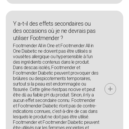
Y a-t-il des effets secondaires ou
des occasions où je ne devrais pas
utiliser Footmender ?
Footmender All in One et Footmender All in
One Diabetic ne doivent pas être utilisés si
vousêtes allergique ou hypersensible à l’un
des ingrédients contenus dans le produit.
Dans descas isolés, Footmender et
Footmender Diabetic peuvent provoquer des
brûlures ou despicotements temporaires,
surtout si la peau est endommagée ou
fissurée. Cette gêne n’estpas nocive et peut
être dû au faible pH du produit. Sinon, il n’y a
aucun effet secondaire connu. Footmender
et Footmender Diabetic n’ont pas de contre-
indications connues, c’est-à-dire de cas dans
lesquels le produit ne doit pas être utilisé.
Footmender et Footmender Diabetic peuvent
être utilisés par les femmes enceintes et