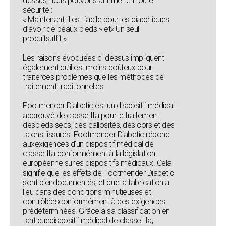
dessus, nous pouvons affirmer en toute
sécurité :
« Maintenant, il est facile pour les diabétiques
d’avoir de beaux pieds » et« Un seul
produitsuffit »
Les raisons évoquées ci-dessus impliquent
également qu’il est moins coûteux pour
traiterces problèmes que les méthodes de
traitement traditionnelles.
Footmender Diabetic est un dispositif médical
approuvé de classe IIa pour le traitement
despieds secs, des callosités, des cors et des
talons fissurés. Footmender Diabetic répond
auxexigences d’un dispositif médical de
classe IIa conformément à la législation
européenne surles dispositifs médicaux. Cela
signifie que les effets de Footmender Diabetic
sont biendocumentés, et que la fabrication a
lieu dans des conditions minutieuses et
contrôléesconformément à des exigences
prédéterminées. Grâce à sa classification en
tant quedispositif médical de classe IIa,