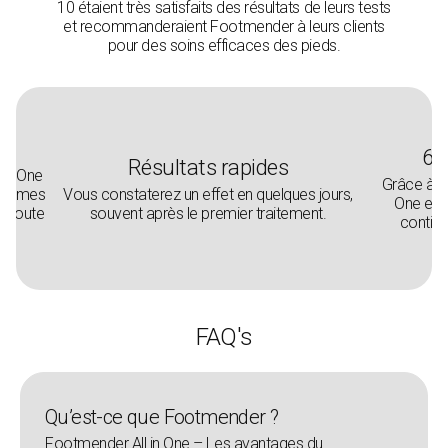
10 étaient très satisfaits des résultats de leurs tests
et recommanderaient Footmender à leurs clients
pour des soins efficaces des pieds.
6 e
Résultats rapides
 in One
Grâce à s
es limes
Vous constaterez un effet en quelques jours,
One et F
et toute
souvent après le premier traitement.
contien
.
FAQ's
Qu’est-ce que Footmender ?
Footmender All in One – Les avantages du