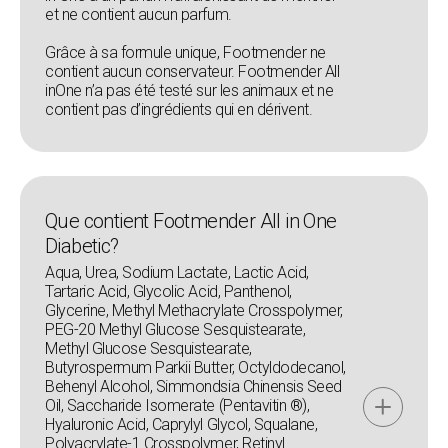
et ne contient aucun parfum.
Grâce à sa formule unique, Footmender ne
contient aucun conservateur. Footmender All
inOne n’a pas été testé sur les animaux et ne
contient pas d’ingrédients qui en dérivent.
Que contient Footmender All in One
Diabetic?
Aqua, Urea, Sodium Lactate, Lactic Acid,
Tartaric Acid, Glycolic Acid, Panthenol,
Glycerine, Methyl Methacrylate Crosspolymer,
PEG-20 Methyl Glucose Sesquistearate,
Methyl Glucose Sesquistearate,
Butyrospermum Parkii Butter, Octyldodecanol,
Behenyl Alcohol, Simmondsia Chinensis Seed
Oil, Saccharide Isomerate (Pentavitin ®),
Hyaluronic Acid, Caprylyl Glycol, Squalane,
Polyacrylate-1 Crosspolymer, Retinyl