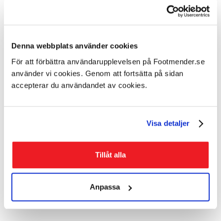
Billing Address
Denna webbplats använder cookies
För att förbättra användarupplevelsen på Footmender.se
Items in Order
använder vi cookies. Genom att fortsätta på sidan
accepterar du användandet av cookies.
1
$ 0.00 USD
Quantity: 
:
Visa detaljer
Tillåt alla
Order Summary
Anpassa
Subtotal