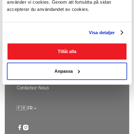
använder vi cookies. Genom att fortsätta på sidan
accepterar du användandet av cookies.
Visa detaljer
Copyright © Footmender
Tillåt alla
Produits
Traitement
Q & R
Comparaison
Anpassa
Boutique
Avis
Contactez-Nous
🇫🇷 FR


