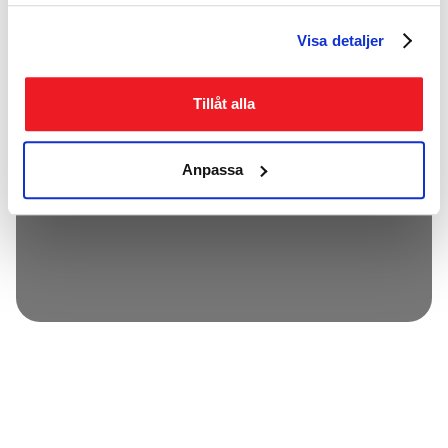
Boutique
Avis
Visa detaljer
Contactez-Nous
Tillåt alla
🇫🇷 FR

Anpassa

