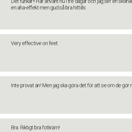
Det funkar!! Har använt nu i tre dagar och jag ser en skillnad
en aha-effekt men gud så bra hittills
Very effective on feet.
Inte provat än! Men jag ska göra det för att se om de gör 
Bra. Riktigt bra fotkräm!