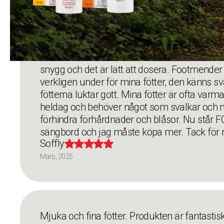
Kärlek till mina fötter. Överraskad över resu
snygg och det är lätt att dosera. Footmender 
verkligen under för mina fötter, den känns sva
fötterna luktar gott. Mina fötter är ofta varm
heldag och behöver något som svalkar och ma
förhindra förhårdnader och blåsor. Nu står
sängbord och jag måste köpa mer. Tack för r
Soffly





Mars, 2025
Mjuka och fina fötter. Produkten är fantastisk