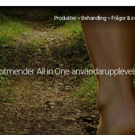
Produkter
Behandling
Frågor & s


otmender All in One användarupplevel