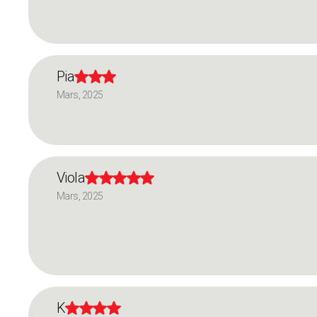
Pia



Mars, 2025
Viola





Mars, 2025
K



