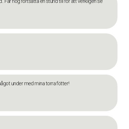
.. Får nog fortsätta en stund till för att verkligen se
något under med mina torra fötter!