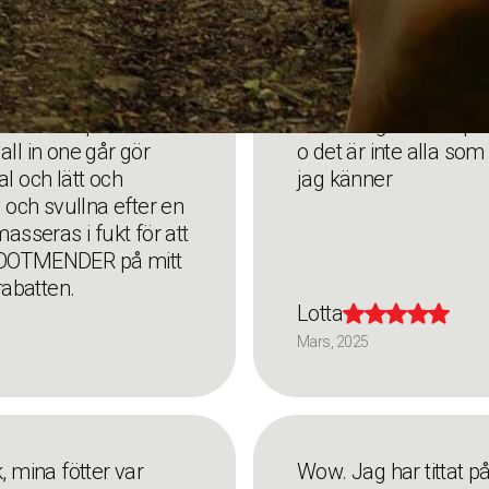
ltatet. Pumpflaskan är
Bästa någonsin super 
all in one går gör
o det är inte alla som
l och lätt och
jag känner
a och svullna efter en
sseras i fukt för att
 FOOTMENDER på mitt
abatten.
Lotta





Mars, 2025
, mina fötter var
Wow. Jag har tittat p