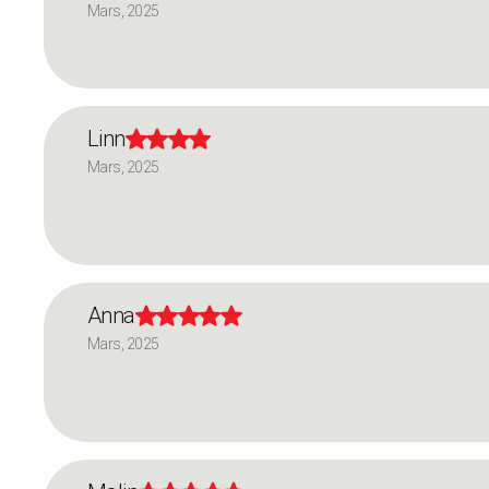
Mars, 2025
Linn




Mars, 2025
Anna





Mars, 2025