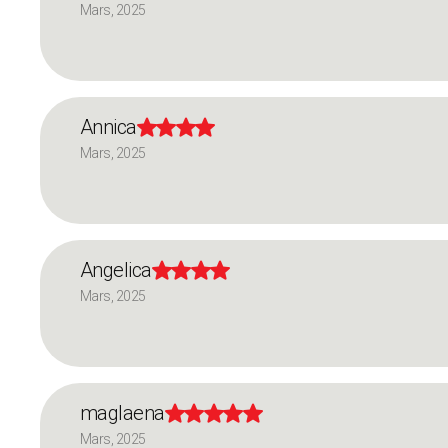
Mars, 2025
Annica




Mars, 2025
Angelica




Mars, 2025
maglaena





Mars, 2025