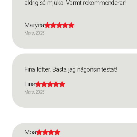
aldrig så mjuka. Varmt rekommenderar!
Maryna





Mars, 2025
Fina fötter. Bästa jag någonsin testat!
Line





Mars, 2025
Moa



