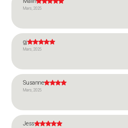
Malin





Mars, 2025
gj





Mars, 2025
Susanne




Mars, 2025
Jess




