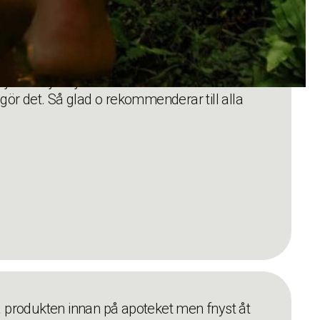
jätte nöjd. Oj så bra den håller vad den lovar
 gör det. Så glad o rekommenderar till alla
å produkten innan på apoteket men fnyst åt