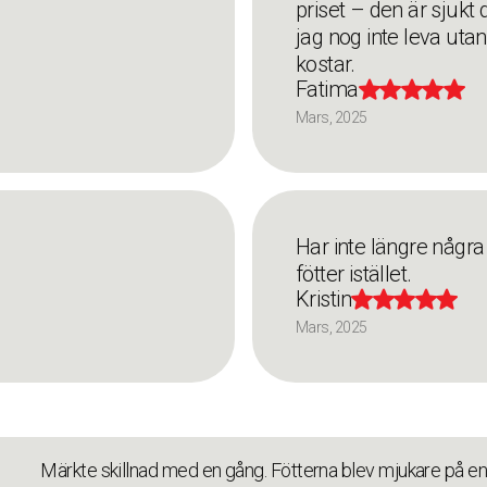
priset – den är sjukt 
jag nog inte leva uta
kostar.
Fatima





Mars, 2025
Har inte längre några
fötter istället.
Kristin





Mars, 2025
Märkte skillnad med en gång. Fötterna blev mjukare på en