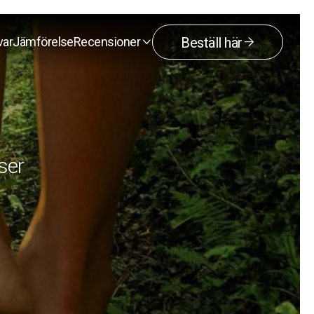
var
Jämförelse
Recensioner
Beställ här


ser