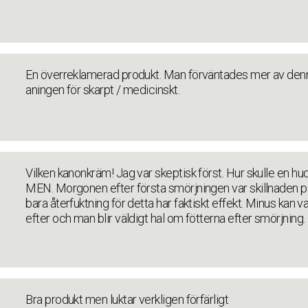
En överreklamerad produkt. Man förväntades mer av denna
aningen för skarpt / medicinskt.
Vilken kanonkräm! Jag var skeptisk först. Hur skulle en h
MEN. Morgonen efter första smörjningen var skillnaden på
bara återfuktning för detta har faktiskt effekt. Minus kan v
efter och man blir väldigt hal om fötterna efter smörjning. 
Bra produkt men luktar verkligen förfärligt