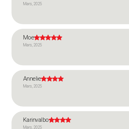
Mars, 2025
Moe





Mars, 2025
Annelie




Mars, 2025
Karinvalbo




Mars, 2025